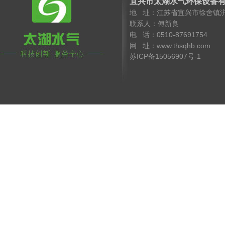
宜兴市太湖水气环保设备
地 址：江苏省宜兴市徐舍镇
联系人：傅新良 手 机
电 话：0510-8769175
网 址：www.thsqhb.co
苏ICP备15056907号-1