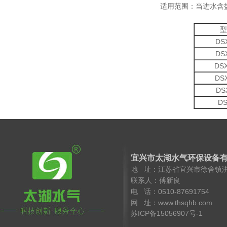
适用范围：当进水含盐量
型
DSX
DSX
DSX
DSX 
DSX
DS
宜兴市太湖水气环保设备
地 址：江苏省宜兴市徐舍镇
联系人：傅新良 手 机
电 话：0510-8769175
网 址：www.thsqhb.co
苏ICP备15056907号-1