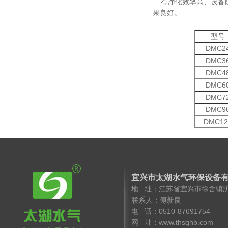
有净化效率高、设备阻
果良好。
型号
DMC2
DMC3
DMC4
DMC6
DMC7
DMC9
DMC12
宜兴市太湖水气环保设备
地 址：江苏省宜兴市徐舍镇
联系人：傅新良 手 机
电 话：0510-8769175
网 址：www.thsqhb.co