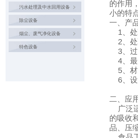
的作用
污水处理及中水回用设备
小的特
除尘设备
一、产
1、处
烟尘、废气净化设备
2、处理风
特色设备
3、过滤
4、最高
5、材料
6、设
二、应
广泛适
的吸收
品、压
食品工