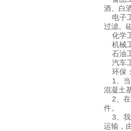
酒、白
电子工
过滤。
化学工
机械工
石油工
汽车工
环保：
1、当
混凝土
2、在
件。
3、我
运输，