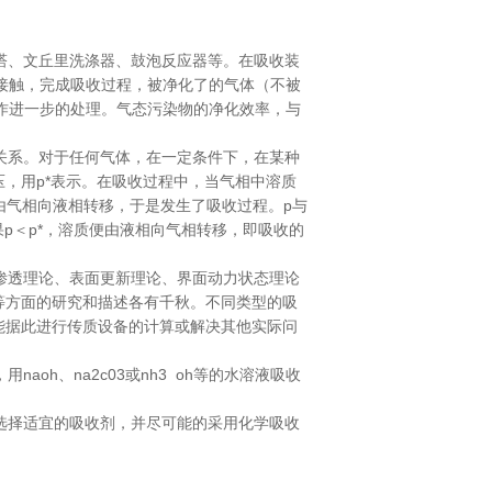
塔、文丘里洗涤器、鼓泡反应器等。在吸收装
接触，完成吸收过程，被净化了的气体（不被
外作进一步的处理。气态污染物的净化效率，与
关系。对于任何气体，在一定条件下，在某种
，用p*表示。在吸收过程中，当气相中溶质
由气相向液相转移，于是发生了吸收过程。p与
p＜p*，溶质便由液相向气相转移，即吸收的
渗透理论、表面更新理论、界面动力状态理论
等方面的研究和描述各有千秋。不同类型的吸
能据此进行传质设备的计算或解决其他实际问
h、na2c03或nh3 oh等的水溶液吸收
选择适宜的吸收剂，并尽可能的采用化学吸收