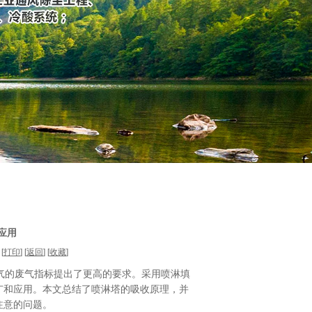
应用
[
打印
] [
返回
] [
收藏
]
气的废气指标提出了更高的要求。采用喷淋填
广和应用。本文总结了喷淋塔的吸收原理，并
注意的问题。