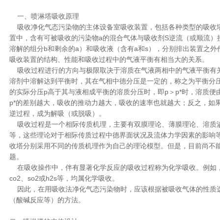
一、喷淋塔吸收原理
吸收净化气态污染物的主体设备室吸收装置，包括各种类型的吸收
置中，含有可被吸收的污染物a的混合气体与吸收剂S逆流（或顺流）
溶解的组分b和剩余的a）和吸收液（含有a和s），分别排出装置之
吸收装置的结构、性能和吸收过程中的气液平衡有相当大的关系。
吸收过程进行的方向与极限取决于溶质在气液两相中的气液平衡有
溶剂中溶解达到平衡时，其在气相中德分压是一定的，称之为平衡分压
的实际分压p高于其与液相成平衡的溶质分压时，即p＞p*时，溶质便
p*的差别越大，吸收的推动力越大，吸收的速率也就越大；反之，如果
逆过程，成为解吸（或脱吸）。
吸收过程是一个相际传质机理，主要有双膜理论、薄膜理论、溶质
等，这些理论对于相际传质过程中德界面状况及流体力学因素的影响
收塔分别采用不同的传质机理作为自己的理论模型。但是，目前尚不
题。
在吸收操作中，伴有显著化学反应的吸收过程称为化学吸收。例如，用nao
co2、so2或h2s等，均属化学吸收。
因此，在用吸收法净化气态污染物时，应该根据被吸收气体的性质
（酸碱反应等）的方法。