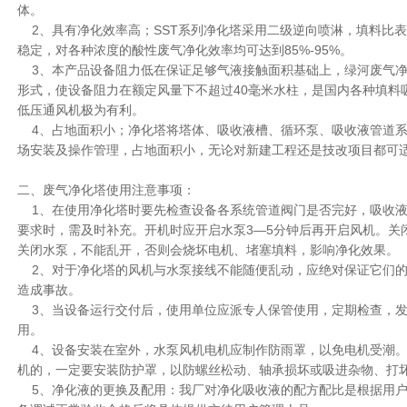
体。
2、具有净化效率高；SST系列净化塔采用二级逆向喷淋，填料比
稳定，对各种浓度的酸性废气净化效率均可达到85%-95%。
3、本产品设备阻力低在保证足够气液接触面积基础上，绿河废气净
形式，使设备阻力在额定风量下不超过40毫米水柱，是国内各种填料
低压通风机极为有利。
4、占地面积小；净化塔将塔体、吸收液槽、循环泵、吸收液管道系
场安装及操作管理，占地面积小，无论对新建工程还是技改项目都可
二、废气净化塔使用注意事项：
1、在使用净化塔时要先检查设备各系统管道阀门是否完好，吸收液
要求时，需及时补充。开机时应开启水泵3—5分钟后再开启风机。关
关闭水泵，不能乱开，否则会烧坏电机、堵塞填料，影响净化效果。
2、对于净化塔的风机与水泵接线不能随便乱动，应绝对保证它们的
造成事故。
3、当设备运行交付后，使用单位应派专人保管使用，定期检查，发
用。
4、设备安装在室外，水泵风机电机应制作防雨罩，以免电机受潮。
机的，一定要安装防护罩，以防螺丝松动、轴承损坏或吸进杂物、打
5、净化液的更换及配用：我厂对净化吸收液的配方配比是根据用户