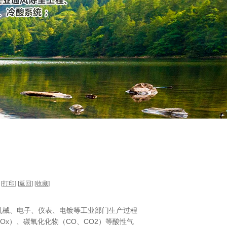
[
打印
] [
返回
] [
收藏
]
机械、电子、仪表、电镀等工业部门生产过程
Ox）、碳氧化化物（CO、CO2）等酸性气