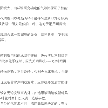
表面积大，由试验研究确定的气液比保证了性能
化塔选用空气动力特性最佳的填料品种及结构
吸收塔中阻力最低的一种。这对于配用耐腐蚀
统组合成一套完整的设备，结构紧凑，便于现
适应。
药剂选用和配比是否正确，吸收液达不到指定
闭此净化系统时，应先关闭风机2—3分钟后再
转向正确，不得反转，否则会损坏电机，并能
现设备异常声响或漏水，应停机修复后方能使
设备无论安装室内外，如选用玻璃钢或塑料风
坏叶轮时而打伤人员，造成事故。
单位的气体源不同，浓度高低来决定的，在设