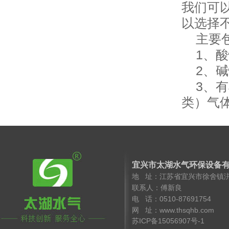
我们可
以选择
主要包
1、酸性
2、碱性
3、有
类）气
宜兴市太湖水气环保设备
地 址：江苏省宜兴市徐舍镇
联系人：傅新良 手 机
电 话：0510-8769175
网 址：www.thsqhb.co
苏ICP备15056907号-1