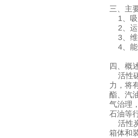
三、主
1、吸
2、运
3、维
4、能
四、概
活性碳
力，将
酯、汽
气治理
石油等
活性炭
箱体和