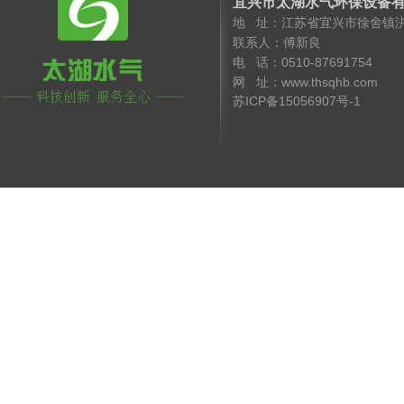
宜兴市太湖水气环保设备
地 址：江苏省宜兴市徐舍镇
联系人：傅新良 手 机
电 话：0510-8769175
网 址：www.thsqhb.co
苏ICP备15056907号-1